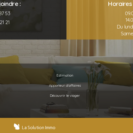
oindre :
Horaires 
87 53
09.0
14.
21 21
Du lund
Same
Estimation
Apporteur d’affaires
Découvrir le viager
La Solution Immo