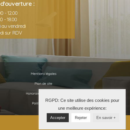
d'ouverture :
0 - 12.00
00 - 18.00
i au vendredi
di sur RDV
Mentions légales
Plan de site
Honoraires de l’agence
RGPD: Ce site utilise des cookies pour
Politique RGPD
une meilleure expérience:
Accepter
Rejeter
En savoir +