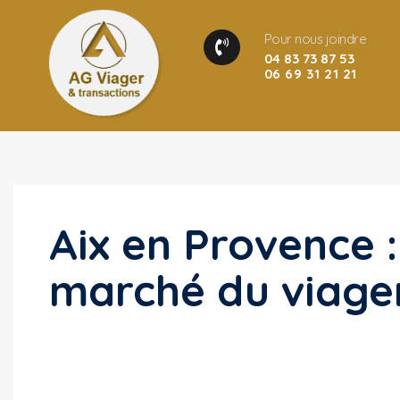
Pour nous joindre
04 83 73 87 53
06 69 31 21 21
Aix en Provence 
marché du viage