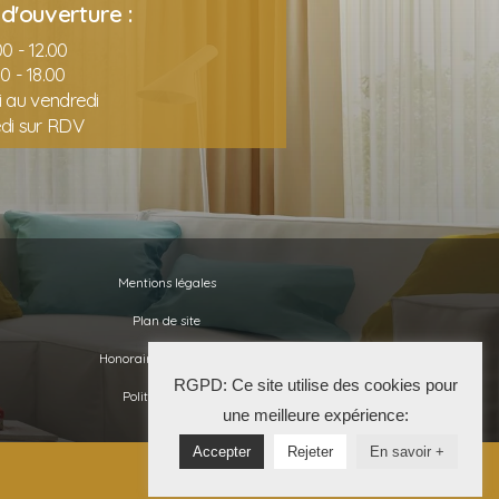
d'ouverture :
0 - 12.00
00 - 18.00
i au vendredi
di sur RDV
Mentions légales
Plan de site
Honoraires de l’agence
RGPD: Ce site utilise des cookies pour
Politique RGPD
une meilleure expérience:
Accepter
Rejeter
En savoir +