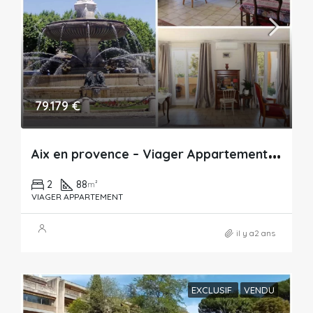
79.179 €
A
ix en provence – Viager Appartement – 88m²
2
88
m²
VIAGER APPARTEMENT
il y a2 ans
EXCLUSIF
VENDU