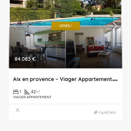
84.083 €
A
ix en provence – Viager Appartement – 42m²
1
42
m²
VIAGER APPARTEMENT
il y a2 ans