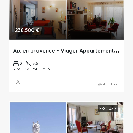
238.500 €
A
ix en provence – Viager Appartement – 70m²
2
70
m²
VIAGER APPARTEMENT
il y a1 an
EXCLUSIF