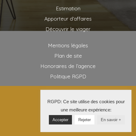
Estimation
Apporteur d’affaires
Découvrir le viager
Mentions légales
Plan de site
Honoraires de l’agence
Politique RGPD
2025 AG VIAGER
RGPD: Ce site utilise des cookies pour
La Solution Immo
une meilleure expérience:
Accepter
Rejeter
En savoir +