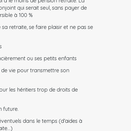
ui a le moins de pension retraite. La
onjoint qui serait seul, sans payer de
rsible à 100 %
 sa retraite, se faire plaisir et ne pas se
s
ancièrement ou ses petits enfants
e de vie pour transmettre son
our les héritiers trop de droits de
n future.
 éventuels dans le temps (d’aides à
aite…)