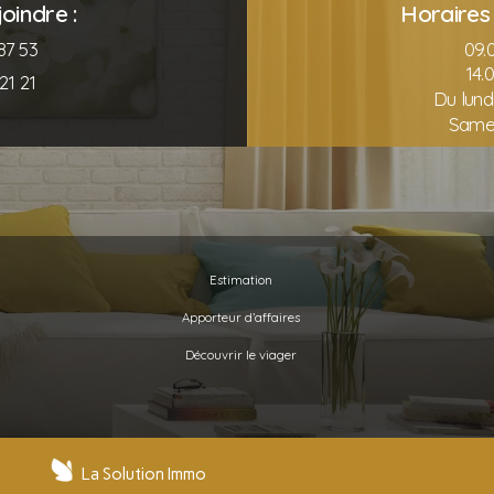
oindre :
Horaires 
87 53
09.0
14.
21 21
Du lund
Same
Estimation
Apporteur d’affaires
Découvrir le viager
La Solution Immo