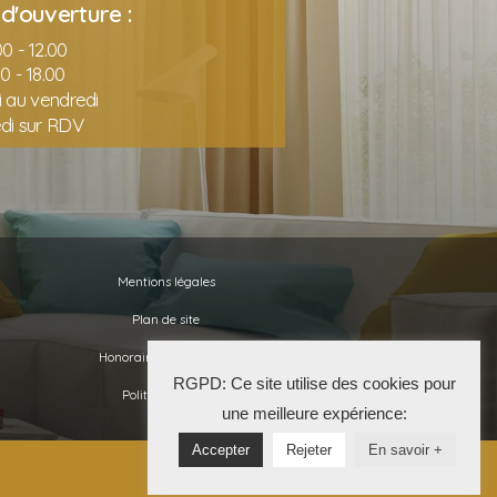
d'ouverture :
0 - 12.00
00 - 18.00
i au vendredi
di sur RDV
Mentions légales
Plan de site
Honoraires de l’agence
RGPD: Ce site utilise des cookies pour
Politique RGPD
une meilleure expérience:
Accepter
Rejeter
En savoir +